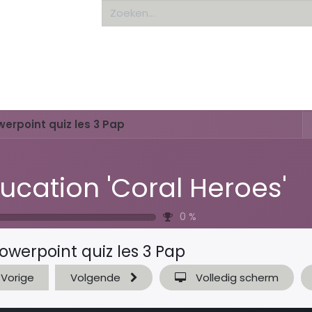
Home
About us
erpoint quiz les 3 Pap
ucation 'Coral Heroes'
0
%
owerpoint quiz les 3 Pap
Vorige
Volgende
Volledig scherm