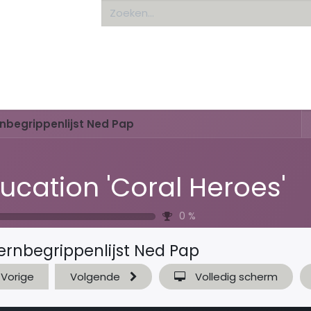
Home
About us
nbegrippenlijst Ned Pap
ucation 'Coral Heroes'
0
%
ernbegrippenlijst Ned Pap
Vorige
Volgende
Volledig scherm