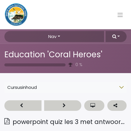
Nav
Education 'Coral Heroes'
0
%
Cursusinhoud
powerpoint quiz les 3 met antwoorden Pap