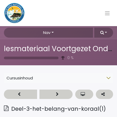
Nav
lesmateriaal Voortgezet Onderwijs
0
%
Cursusinhoud
Deel-3-het-belang-van-koraal(1)