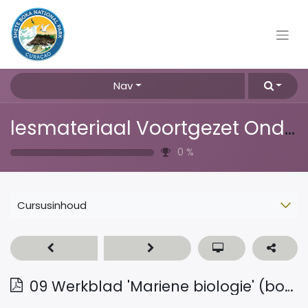
Nav
lesmateriaal Voortgezet Onderwijs
0
%
Cursusinhoud
09 Werkblad 'Mariene biologie' (bovenbouw havo-vwo)