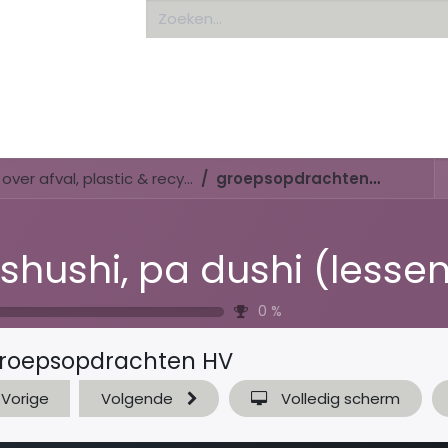
Home
About us
Di shushi, pa dushi (lessenserie over afval, plastic & recyclen)
groepsopdrachten HV
0
%
roepsopdrachten HV
Vorige
Volgende
Volledig scherm