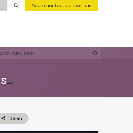
Neem contact op met ons
Opening Hours & Fees
FAQ & Regulations
Di shushi, pa dushi (lessenserie over afval, plastic & recyclen)
Delen