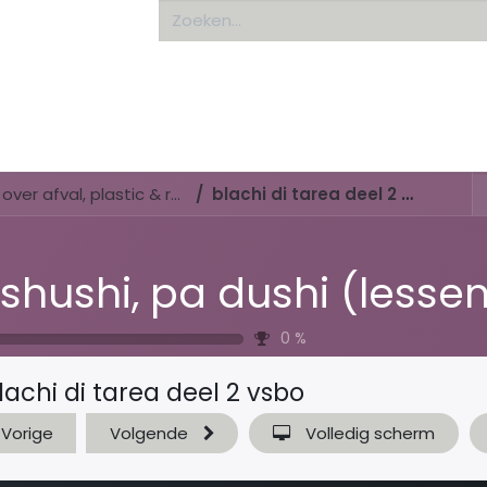
Home
About us
Di shushi, pa dushi (lessenserie over afval, plastic & recyclen)
blachi di tarea deel 2 vsbo
0
%
lachi di tarea deel 2 vsbo
Vorige
Volgende
Volledig scherm