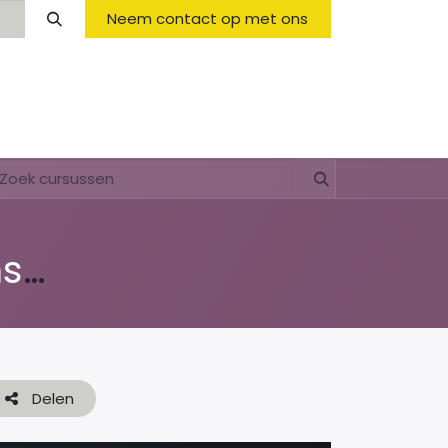
Neem contact op met ons
Opening Hours & Fees
FAQ & Regulations
Di shushi, pa dushi (lessenserie over afval, plastic & recyclen)
Delen