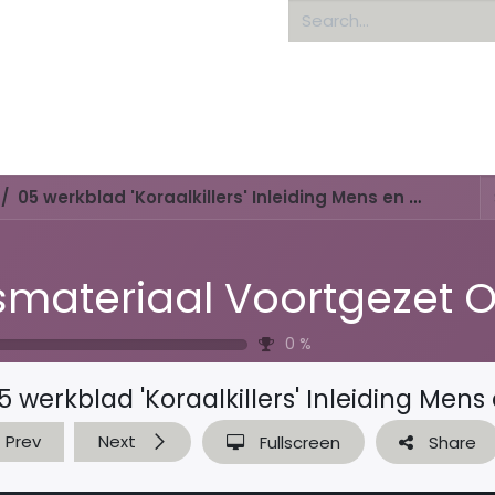
Home
About us
05 werkblad 'Koraalkillers' Inleiding Mens en Milieu
0
%
5 werkblad 'Koraalkillers' Inleiding Mens 
Prev
Next
Fullscreen
Share