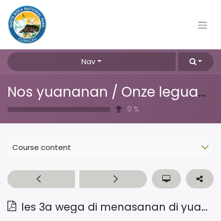
Nav
Nos yuananan / Onze leguanen
0
%
Course content
les 3a wega di menasanan di yuana