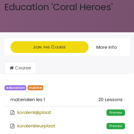
Education 'Coral Heroes'
Join this Course
More info
Course
education
marine
materialen les 1
20
Lessons
·
koralenkijkplaat
Preview
koralenkleurplaat
Preview